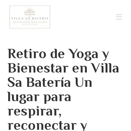
Inicio
Retiro de Yoga y
Descripción
Mapa
Galería
Bienestar en Villa
Tarifas
Disponibilidad
Sa Batería Un
Opiniones
Contacto
lugar para
Un invierno mediterráneo
Taste Portocolom, Restaurants & Cafe's
Sa Batería Wellness & Massage
respirar,
Eventos privados
Piscina cubierta climatizada y gimnasio.
reconectar y
Private Chef
The Sa Bateria Sea Experiance