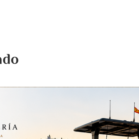
Inicio
Descripción
ado
Mapa
Galería
Tarifas
Disponibilidad
Opiniones
Contacto
Un invierno mediterráneo
Taste Portocolom, Restaurants & Cafe's
Sa Batería Wellness & Massage
Eventos privados
Piscina cubierta climatizada y gimnasio.
Private Chef
The Sa Bateria Sea Experiance