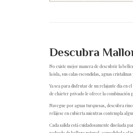
Descubra Mallor
No existe mejor manera de descubrir la belle
la isla, sus calas escondidas, aguas cristalinas
Ya sea para disfrutar de un relajante día en 
de chárter privado le ofrece la combinación p
Navegue por aguas turquesas, descubra rinco
relájese en cubierta mientras contempla algun
Cada salida está cuidadosamente diseñada par
rodeado de belleza natural, comodidad y el inf