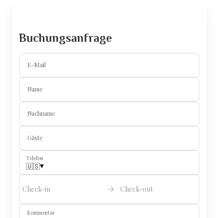
Yoga-Retreat in der Villa Sa Batería
Buchungsanfrage
E-Mail
Name
Nachname
Gäste
Telefon
▾
🇺🇸
Check-in
Check-out
Kommentar