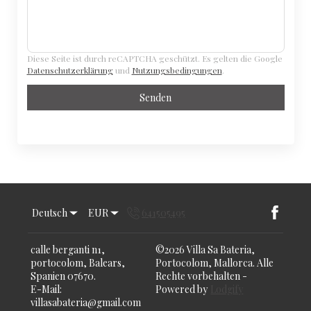
Diese Seite ist durch reCAPTCHA geschützt. Es gelten die Google
Datenschutzerklärung
und
Nutzungsbedingungen
.
Senden
Deutsch
EUR
641505495
calle berganti n1,
©
2026
Villa Sa Bateria,
portocolom, Balears,
Portocolom, Mallorca.
Alle
Spanien 07670
.
Rechte vorbehalten
-
E-Mail
:
Powered by
Lodgify
villasabateria@gmail.com