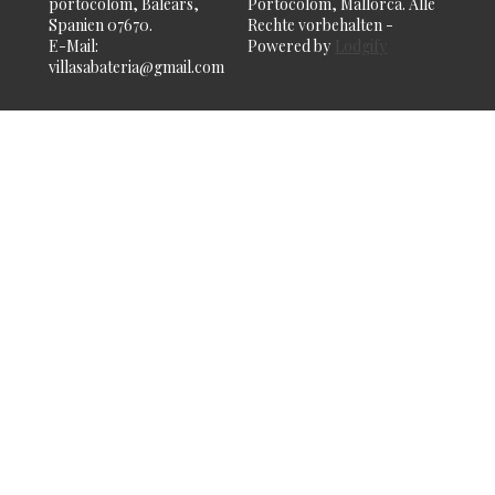
portocolom, Balears,
Portocolom, Mallorca.
Alle
Yoga-Retreat in der Villa Sa Batería
Spanien 07670
.
Rechte vorbehalten
-
E-Mail
:
Powered by
Lodgify
villasabateria@gmail.com